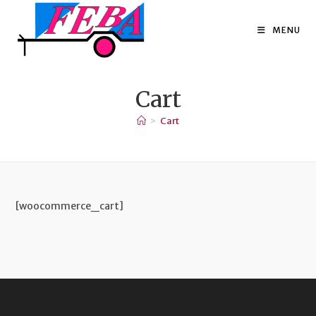
Skip
to
MENU
content
Cart
>
Cart
[woocommerce_cart]