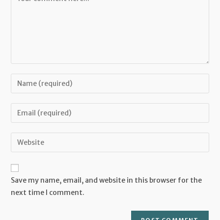
Enter
your
name
Enter
or
your
username
email
Enter
to
address
your
comment
to
website
comment
URL
Save my name, email, and website in this browser for the
(optional)
next time I comment.