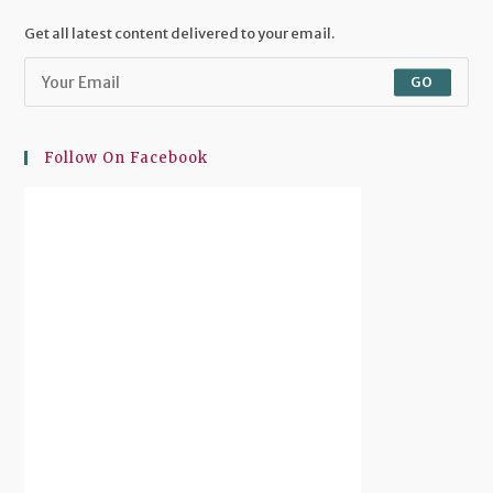
a
a
a
a
new
new
new
new
Get all latest content delivered to your email.
tab
tab
tab
tab
GO
Follow On Facebook