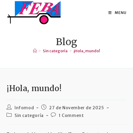
Skip
to
MENU
content
Blog
>
Sin categoría
>
¡Hola, mundo!
¡Hola, mundo!
Post
Post
Infomod
27 de November de 2025
author:
published:
Post
Post
Sin categoría
1 Comment
category:
comments: