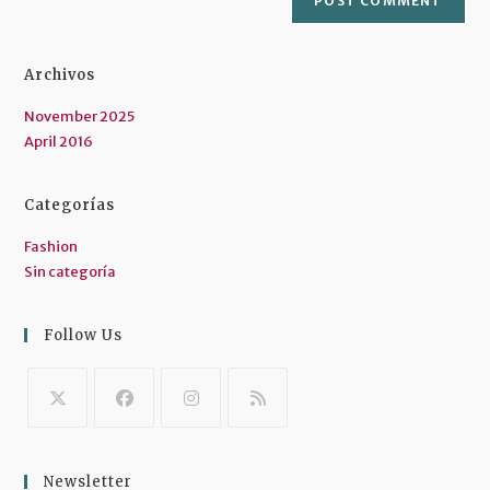
Archivos
November 2025
April 2016
Categorías
Fashion
Sin categoría
Follow Us
Opens
Opens
Opens
Opens
in
in
in
in
Newsletter