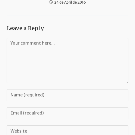
24 de April de 2016
Leave a Reply
Comment
Enter
your
name
Enter
or
your
username
email
Enter
to
address