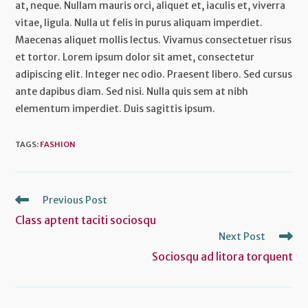
at, neque. Nullam mauris orci, aliquet et, iaculis et, viverra
vitae, ligula. Nulla ut felis in purus aliquam imperdiet.
Maecenas aliquet mollis lectus. Vivamus consectetuer risus
et tortor. Lorem ipsum dolor sit amet, consectetur
adipiscing elit. Integer nec odio. Praesent libero. Sed cursus
ante dapibus diam. Sed nisi. Nulla quis sem at nibh
elementum imperdiet. Duis sagittis ipsum.
TAGS
:
FASHION
Read
Previous Post
more
Class aptent taciti sociosqu
articles
Next Post
Sociosqu ad litora torquent