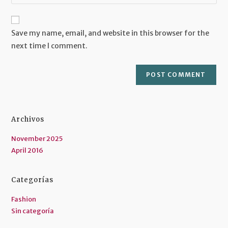
your
comment
to
website
comment
URL
Save my name, email, and website in this browser for the
(optional)
next time I comment.
Archivos
November 2025
April 2016
Categorías
Fashion
Sin categoría