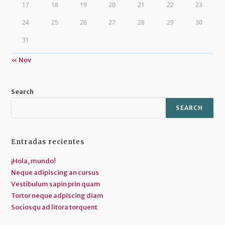
17
18
19
20
21
22
23
24
25
26
27
28
29
30
31
« Nov
Search
SEARCH
Entradas recientes
¡Hola, mundo!
Neque adipiscing an cursus
Vestibulum sapin prin quam
Tortor neque adpiscing diam
Sociosqu ad litora torquent