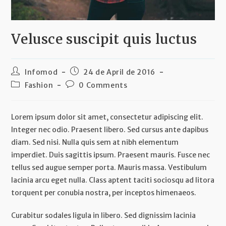
Velusce suscipit quis luctus
Post
Post
Infomod
24 de April de 2016
author:
published:
Post
Post
Fashion
0 Comments
category:
comments:
Lorem ipsum dolor sit amet, consectetur adipiscing elit.
Integer nec odio. Praesent libero. Sed cursus ante dapibus
diam. Sed nisi. Nulla quis sem at nibh elementum
imperdiet. Duis sagittis ipsum. Praesent mauris. Fusce nec
tellus sed augue semper porta. Mauris massa. Vestibulum
lacinia arcu eget nulla. Class aptent taciti sociosqu ad litora
torquent per conubia nostra, per inceptos himenaeos.
Curabitur sodales ligula in libero. Sed dignissim lacinia