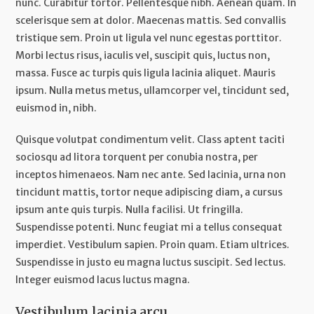
nunc. Curabitur tortor. Pellentesque nibh. Aenean quam. In
scelerisque sem at dolor. Maecenas mattis. Sed convallis
tristique sem. Proin ut ligula vel nunc egestas porttitor.
Morbi lectus risus, iaculis vel, suscipit quis, luctus non,
massa. Fusce ac turpis quis ligula lacinia aliquet. Mauris
ipsum. Nulla metus metus, ullamcorper vel, tincidunt sed,
euismod in, nibh.
Quisque volutpat condimentum velit. Class aptent taciti
sociosqu ad litora torquent per conubia nostra, per
inceptos himenaeos. Nam nec ante. Sed lacinia, urna non
tincidunt mattis, tortor neque adipiscing diam, a cursus
ipsum ante quis turpis. Nulla facilisi. Ut fringilla.
Suspendisse potenti. Nunc feugiat mi a tellus consequat
imperdiet. Vestibulum sapien. Proin quam. Etiam ultrices.
Suspendisse in justo eu magna luctus suscipit. Sed lectus.
Integer euismod lacus luctus magna.
Vestibulum lacinia arcu