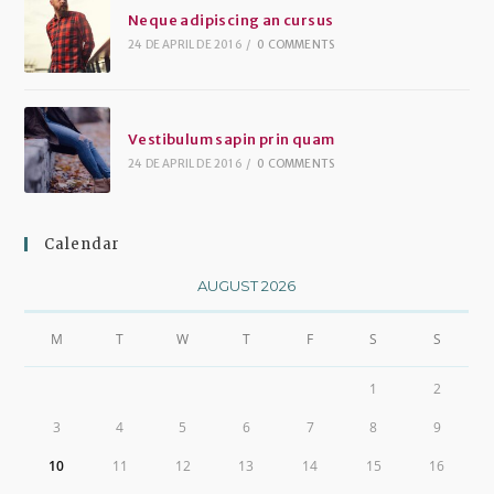
Neque adipiscing an cursus
24 DE APRIL DE 2016
/
0 COMMENTS
Vestibulum sapin prin quam
24 DE APRIL DE 2016
/
0 COMMENTS
Calendar
AUGUST 2026
M
T
W
T
F
S
S
1
2
3
4
5
6
7
8
9
10
11
12
13
14
15
16